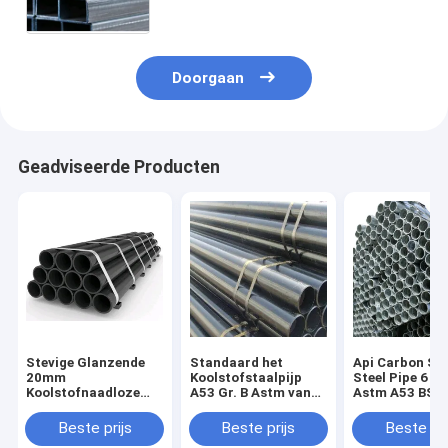
Doorgaan
Geadviseerde Producten
Stevige Glanzende
Standaard het
Api Carbon Se
20mm
Koolstofstaalpijp
Steel Pipe 6 D
Koolstofnaadloze
A53 Gr. B Astm van
Astm A53 BS 
buis om Astm A106
Lengteerw 234 Wpb
Mej. Hot Dip
Gr. B
Galvanized
Beste prijs
Beste prijs
Beste pri