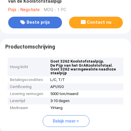
van de Koolstofstaalpijp
Prijs：Negotiate
MOQ：1 PC
Beste prijs
Contact nu
Productomschrijving
,
Gost 3262 Koolstofstaalpijp
,
De Pijp van het GrAKoolstofstaal
Hoog licht
Gost 3262 warmgewalste naadloze
staalpijp
Betalingscondities
L/C, T/T
Certificering
API/ISO
Levering vermogen
5000 ton/maand
Levertijd
3-10 dagen
Merknaam
YiHang
Bekijk meer