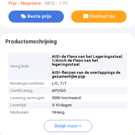
Prijs：Negotiate
MOQ：1 PC
Beste prijs
Contact nu
Productomschrijving
,
AISI-de Flens van het Legeringsstaal
1/4inch de Flens van het
legeringsstaal
Hoog licht
,
AISI-flenzen van de overlappings de
gezamenlijke pijp
Betalingscondities
L/C, T/T
Certificering
API/ISO
Levering vermogen
5000 ton/maand
Levertijd
3-10 dagen
Merknaam
YiHang
Bekijk meer