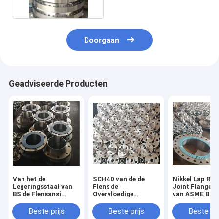
Doorgaan
Geadviseerde Producten
Van het de
SCH40 van de de
Nikkel Lap Rin
Legeringsstaal van
Flens de
Joint Flange A
BS de Flensansi
Overvloedige
van ASME B16
B16.5 Flens voor
Voorraad van het 4
Klasse 150 Fle
Hoge
Duimstaal Flens van
Beste prijs
Beste prijs
Beste pri
Programmapijp
de het Lassenhals