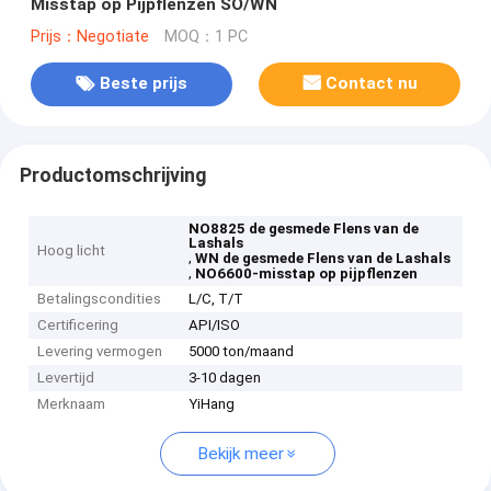
Misstap op Pijpflenzen SO/WN
Prijs：Negotiate
MOQ：1 PC
Beste prijs
Contact nu
Productomschrijving
NO8825 de gesmede Flens van de
Lashals
Hoog licht
,
WN de gesmede Flens van de Lashals
,
NO6600-misstap op pijpflenzen
Betalingscondities
L/C, T/T
Certificering
API/ISO
Levering vermogen
5000 ton/maand
Levertijd
3-10 dagen
Merknaam
YiHang
Bekijk meer