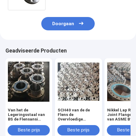
Doorgaan
Geadviseerde Producten
Van het de
SCH40 van de de
Nikkel Lap Rin
Legeringsstaal van
Flens de
Joint Flange A
BS de Flensansi
Overvloedige
van ASME B16
B16.5 Flens voor
Voorraad van het 4
Klasse 150 Fle
Hoge
Duimstaal Flens van
Beste prijs
Beste prijs
Beste pri
Programmapijp
de het Lassenhals