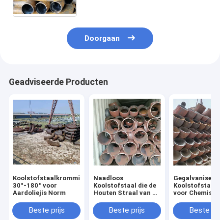
Pijpmontage
Doorgaan
Geadviseerde Producten
Koolstofstaalkromming
Naadloos
Gegalvaniseer
30°-180° voor
Koolstofstaal die de
Koolstofstaal
Aardoliejis Norm
Houten Straal van de
voor Chemisch
Gevallen tweede-10D
Dikte van de
Kromming buigen
Toepassingsm
Beste prijs
Beste prijs
Beste pri
2mm50mm