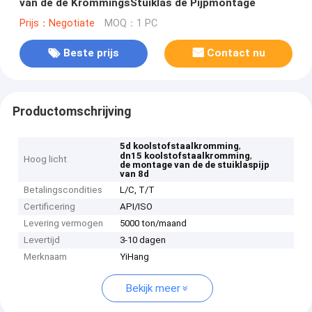
van de de KrommingsStuiklas de Pijpmontage
Prijs：Negotiate
MOQ：1 PC
Beste prijs
Contact nu
Productomschrijving
,
5d koolstofstaalkromming
,
dn15 koolstofstaalkromming
Hoog licht
de montage van de de stuiklaspijp
van 8d
Betalingscondities
L/C, T/T
Certificering
API/ISO
Levering vermogen
5000 ton/maand
Levertijd
3-10 dagen
Merknaam
YiHang
Bekijk meer