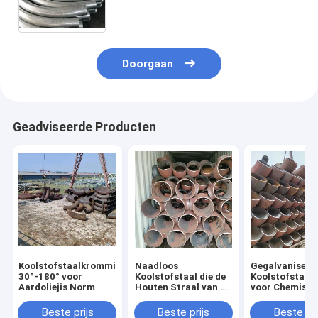
Doorgaan
Geadviseerde Producten
Koolstofstaalkromming
Naadloos
Gegalvaniseer
30°-180° voor
Koolstofstaal die de
Koolstofstaal
Aardoliejis Norm
Houten Straal van de
voor Chemisch
Gevallen tweede-10D
Dikte van de
Kromming buigen
Toepassingsm
Beste prijs
Beste prijs
Beste pri