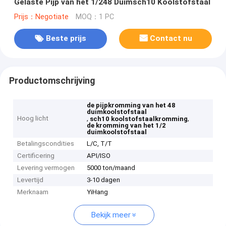
Gelaste Pijp van het 1/248 Duimsch10 Koolstofstaal
Prijs：Negotiate
MOQ：1 PC
Beste prijs
Contact nu
Productomschrijving
de pijpkromming van het 48
duimkoolstofstaal
Hoog licht
,
,
sch10 koolstofstaalkromming
de kromming van het 1/2
duimkoolstofstaal
Betalingscondities
L/C, T/T
Certificering
API/ISO
Levering vermogen
5000 ton/maand
Levertijd
3-10 dagen
Merknaam
YiHang
Bekijk meer