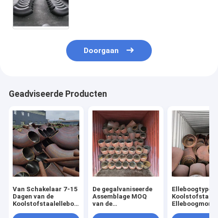
A420-het Gebruik van de Gasolie
Doorgaan
Geadviseerde Producten
Van Schakelaar 7-15
De gegalvaniseerde
Elleboogtype v
Dagen van de
Assemblage MOQ
Koolstofstaalp
Koolstofstaalelleboog
van de
Elleboogmont
Aangepaste de
Koolstofstaalelleboog
voor