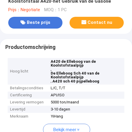
Koolstofstaal A420-het Gebruik van de Gasolie
Prijs：Negotiate
MOQ：1 PC
Beste prijs
Contact nu
Productomschrijving
A420 de Elleboog van de
Koolstofstaalpijp
,
Hoog licht
De Elleboog Sch 40 van de
Koolstofstaalpijp
,
A420 sch 40 pijpelleboog
Betalingscondities
L/C, T/T
Certificering
API/ISO
Levering vermogen
5000 ton/maand
Levertijd
3-10 dagen
Merknaam
YiHang
Bekijk meer