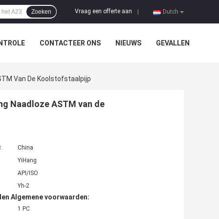
Vraag een offerte aan
Zoeken
|
Dutch
NTROLE
CONTACTEER ONS
NIEUWS
GEVALLEN
STM Van De Koolstofstaalpijp
ing Naadloze ASTM van de
t:
China
YiHang
API/ISO
Yh-2
den Algemene voorwaarden:
1 PC