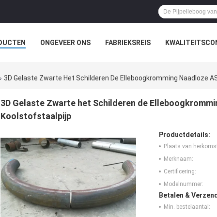
DUCTEN
ONGEVEER ONS
FABRIEKSREIS
KWALITEITSCO
3D Gelaste Zwarte Het Schilderen De Elleboogkromming Naadloze A
3D Gelaste Zwarte het Schilderen de Elleboogkromm
Koolstofstaalpijp
Productdetails:
Plaats van herkoms
Merknaam:
Certificering:
Modelnummer:
Betalen & Verzen
Min. bestelaantal: