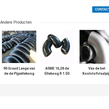
Andere Producten
90 Graad Lange van
ASME 16,28 de
Van de het
de de Pijpelleboog
Elleboog R 1.5D
Koolstofstaalpi
van het
Sch 20 van de
van het
StraalKoolstofstaal
Koolstofstaalpijp
uiteindelassen 
Zwarte
Pijpmontage
Naadloze
Schilderende ANSI
Elleboog JIS
B16.9
PG370