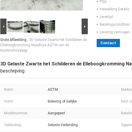
Prijs:
Verpakking Details:
Levertijd:
Betalingscondities:
Levering vermogen:
Grote Afbeelding :
3D Gelaste Zwarte het Schilderen de
Contact
Elleboogkromming Naadloze ASTM van de
Koolstofstaalpijp
3D Gelaste Zwarte het Schilderen de Elleboogkromming Na
beschrijving
Norm:
ASTM
Merkn
Vorm:
Beleving of Gelijke
kant v
Modelnummer:
Aangepast
Betali
Verbinding:
Gelaste Verbinding
Opperv