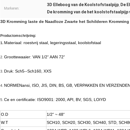
3D Elleboog van de Koolstofstaalpijp
De E
,
Markeren:
De kromming van de het koolstofstaalpijp
3D Kromming laste de Naadloze Zwarte het Schilderen Kromming 
Productomschrijving:
Materiaal: roestvrij staal, legeringsstaal, koolstofstaal
1.
Groottewaaier: VAN 1/2“ AAN 72“
2.
Druk: Sch5--Sch160, XXS
3.
NORMENansi, ISO, JIS, DIN, BS, GB, VERPAKKEN EN VERZENDEN
4.
Ce en certificatie: ISO9001: 2000, API, BV, SGS, LOIYD
5.
O.D
1/2“ ~ 48“
W.T
SCH10, SCH20, SCH30, SCH40, STD, SCH8