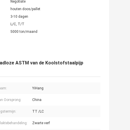
Negotiate
houten doos/pallet
3-10 dagen
L/C, T/T
5000 ton/maand
adloze ASTM van de Koolstofstaalpijp
aam:
YiHang
an Oorsprong:
China
ngstermijn:
TT /LC
laktebehandeling:
Zwarte verf