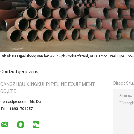
,
label:
De Pijpelleboog van het A234wpb Koolstofstaal
API Carbon Steel Pipe Elbo
Contactgegevens
Direct Stu
CANGZHOU XINGKUI PIPELINE EQUIPMENT
CO.,LTD
Contactpersoon:
Mr. Du
Tel.:
18931701057