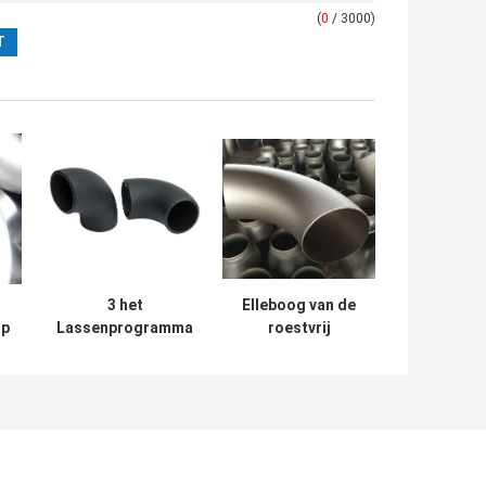
(
0
/ 3000)
3 het
Elleboog van de
jp
Lassenprogramma
roestvrij
80 ANSI A234 WPB
staalwp316 de
de
van het
Lange Straal, de
duimuiteinde van
Pijpelleboog
de 90
OD6000mm van
Graadelleboog
het 30 Graadstaal