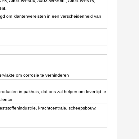
WP5, A403-WP304, A403-WP304L, A403-WP316,
16L
igd om klantenvereisten in een verscheidenheid van
pervlakte om corrosie te verhinderen
roducten in pakhuis, dat ons zal helpen om levertijd te
liënten
meststoffenindustrie, krachtcentrale, scheepsbouw,