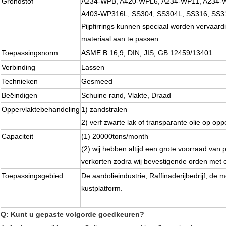
Grondstof
A234-WPB, A420-WPL6, A234-WP11, A234-
A403-WP316L, SS304, SS304L, SS316, SS3
Pijpfirrings kunnen speciaal worden vervaard
materiaal aan te passen
Toepassingsnorm
ASME B 16,9, DIN, JIS, GB 12459/13401
Verbinding
Lassen
Technieken
Gesmeed
Beëindigen
Schuine rand, Vlakte, Draad
Oppervlaktebehandeling
1) zandstralen
2) verf zwarte lak of transparante olie op op
Capaciteit
(1) 20000tons/month
(2) wij hebben altijd een grote voorraad van p
verkorten zodra wij bevestigende orden met c
Toepassingsgebied
De aardolieindustrie, Raffinaderijbedrijf, de 
kustplatform.
Q: Kunt u gepaste volgorde goedkeuren?