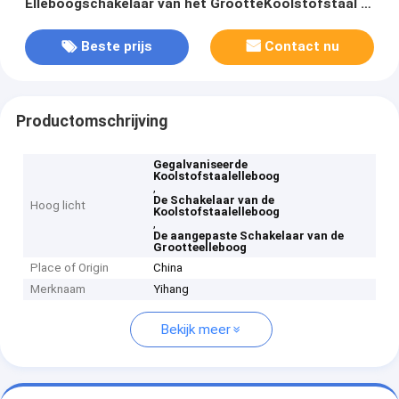
Elleboogschakelaar van het GrootteKoolstofstaal in
Pallet wordt verpakt
Beste prijs
Contact nu
Productomschrijving
Gegalvaniseerde
Koolstofstaalelleboog
,
De Schakelaar van de
Hoog licht
Koolstofstaalelleboog
,
De aangepaste Schakelaar van de
Grootteelleboog
Place of Origin
China
Merknaam
Yihang
Bekijk meer