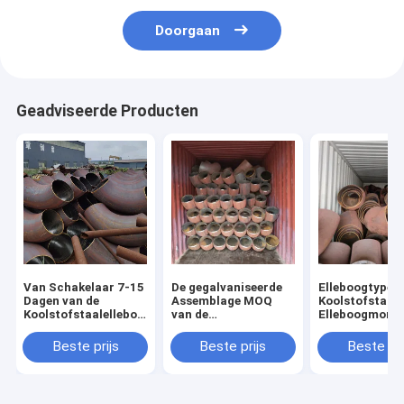
Doorgaan
Geadviseerde Producten
Van Schakelaar 7-15
De gegalvaniseerde
Elleboogtype v
Dagen van de
Assemblage MOQ
Koolstofstaalp
Koolstofstaalelleboog
van de
Elleboogmont
Aangepaste de
Koolstofstaalelleboog
voor
Muurdikte Levering
1
Leidingensyst
Beste prijs
Beste prijs
Beste pri
StukOppervlaktebehandeling