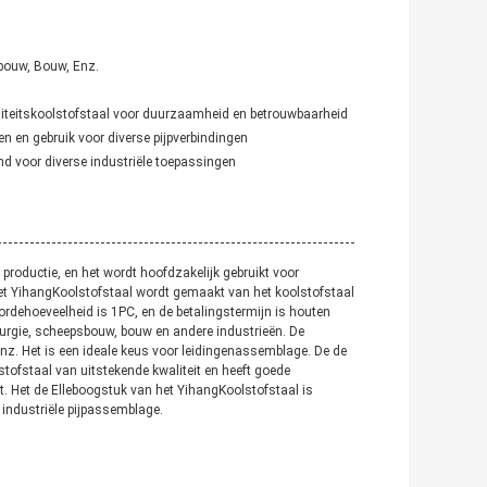
sbouw, Bouw, Enz.
iteitskoolstofstaal voor duurzaamheid en betrouwbaarheid
n en gebruik voor diverse pijpverbindingen
d voor diverse industriële toepassingen
 productie, en het wordt hoofdzakelijk gebruikt voor
het YihangKoolstofstaal wordt gemaakt van het koolstofstaal
mordehoeveelheid is 1PC, en de betalingstermijn is houten
lurgie, scheepsbouw, bouw en andere industrieën. De
 enz. Het is een ideale keus voor leidingenassemblage. De de
ofstaal van uitstekende kwaliteit en heeft goede
. Het de Elleboogstuk van het YihangKoolstofstaal is
industriële pijpassemblage.