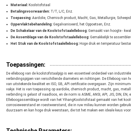
Materiaal:
Koolstofstaal
Betalingsvoorwaarden:
T/T, L/C, Enz.
Toepassing:
Aardolie, Chemisch product, Macht, Gas, Metallurgie, Scheep
Oppervlaktebehandeling:
Gegalvaniseerd, het Oppoetsen, Enz.
De Schakelaar van de Koolstofstaalelleboog:
Gemaakt van hoogte - kwal
De Assemblage van de Koolstofstaalelleboog:
Gemakkelijk te assemblere
Het Stuk van de Koolstofstaalelleboog:
Hoge druk en temperatuur bestan
Toepassingen:
De elleboog van de koolstofstaalpijp is een essentieel onderdeel van industriële
verbindingspijpen van verschillende diameters en richtingen. De Elleboog van 
van uitstekende kwaliteit en ISO, GB, API certificatie overgegaan. Zijn minimu
vakje. Het is van toepassing op aardolie, chemisch product, macht, gas, metal
verbinding is gelast of naadloos, en de norm is ASME, ANSI, API, JIS, DIN, EN,
Elleboogassemblage wordt van het YihangKoolstofstaal gemaakt van het koolst
corrosieweerstand en roestweerstand, die in ruw milieu kunnen worden gebruikt
duurzaam en kan hoge druk weerstaan, die tot het maken een ideale keus voor 
Technische Parameters: