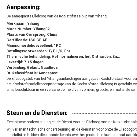
Aanpassing:
De aangepaste Elleboog van de Koolstofstaalpijp van Yihang
Merknaam: Yihang
ModelNumber: Yihang02
Plaats van Oorsprong: China
Certificatie: ISO GB API
Minimumordehoeveelheid: 1PC
Betalingsvoorwaarden: T/T, L/C, Enz.
Thermische behandeling: Het normaliseren, het Ontharden, Enz.
Levertijd: 7-15 dagen
Verbinding: Gelast, Naadloos
Drukclassificatie: Aangepast
De Elleboogstuk van het Yihangaanbiedingen aangepast Koolstofstaal voor ee
het Koolstofstaalelleboogmontage van de Koolstofstaalelleboog is geschikt voor
en is beschikbaar in een verscheidenheid van vormen, grootte, en materiële ran
Steun en de Diensten:
Technische ondersteuning en de Dienst voor de Elleboog van de Koolstofstaalp
Wij verlenen technische ondersteuning en de diensten voor onze de Elleboogpr
specialisten hebben diepgaande kennis over het product en kunnen raad aan klan