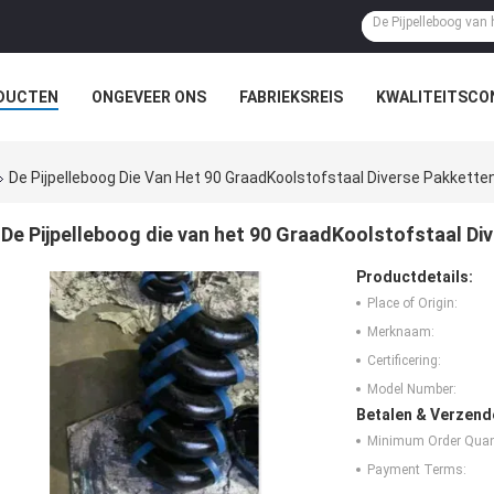
DUCTEN
ONGEVEER ONS
FABRIEKSREIS
KWALITEITSCO
De Pijpelleboog Die Van Het 90 GraadKoolstofstaal Diverse Pakkette
De Pijpelleboog die van het 90 GraadKoolstofstaal Di
Productdetails:
Place of Origin:
Merknaam:
Certificering:
Model Number:
Betalen & Verzen
Minimum Order Quant
Payment Terms: