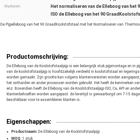
Het normaliseren van de Elleboog van het 
Markeren:
ISO de Elleboog van het 90 GraadKoolstofs
De Pijpelleboog van het 90 GraadKoolstofstaal met het Normaliseren van Thermis
Productomschrijving:
De Elleboog van de Koolstofstaalpijp is een belangrijk stuk pijpmontage en in pi
van de koolstofstaalpijp is hoofdzakelijk verdeeld in koolstofstaal en legering
worden gemaakt. Zijn grootte kan volgens klantenvereisten worden aangepast,
het ontharden en ander processen worden gebruikt. Het heeft de kenmerken van
enz. Bovendien heeft de Elleboog van de Koolstofstaalpijp ISO, Ce, API en ande
klantenbehoeften worden aangepast. de levertijd is gewaarborgd om 7-15 dagen
beschikbaar voor te assembleren klanten is.
Eigenschappen:
Productnaam:
De Elleboog van de Koolstofstaalpijp
MOQ:
1 stuk