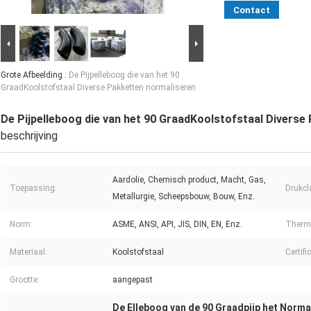
Contact
Grote Afbeelding :
De Pijpelleboog die van het 90
GraadKoolstofstaal Diverse Pakketten normaliseren
De Pijpelleboog die van het 90 GraadKoolstofstaal Diverse
beschrijving
Aardolie, Chemisch product, Macht, Gas,
Toepassing:
Drukcla
Metallurgie, Scheepsbouw, Bouw, Enz.
Norm:
ASME, ANSI, API, JIS, DIN, EN, Enz.
Thermi
Materiaal:
Koolstofstaal
Certifi
Grootte:
aangepast
De Elleboog van de 90 Graadpijp het Norma