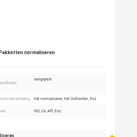
 Pakketten normaliseren
aangepast
ssificatie:
sche behandeling:
Het normaliseren, het Ontharden, Enz.
caat:
ISO, Ce, API, Enz.
liseren
,