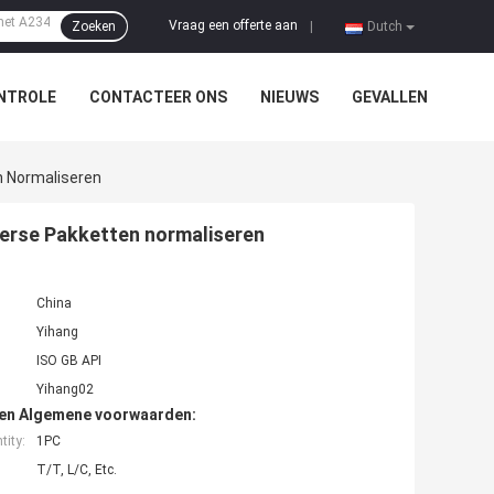
Vraag een offerte aan
Zoeken
|
Dutch
NTROLE
CONTACTEER ONS
NIEUWS
GEVALLEN
n Normaliseren
verse Pakketten normaliseren
China
Yihang
ISO GB API
Yihang02
den Algemene voorwaarden:
ity:
1PC
T/T, L/C, Etc.