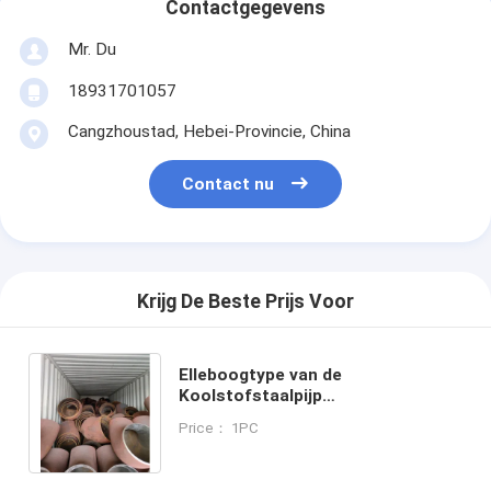
Contactgegevens
Mr. Du
18931701057
Cangzhoustad, Hebei-Provincie, China
Contact nu
Krijg De Beste Prijs Voor
Elleboogtype van de
Koolstofstaalpijp
Elleboogmontage voor
Price： 1PC
Leidingensysteem