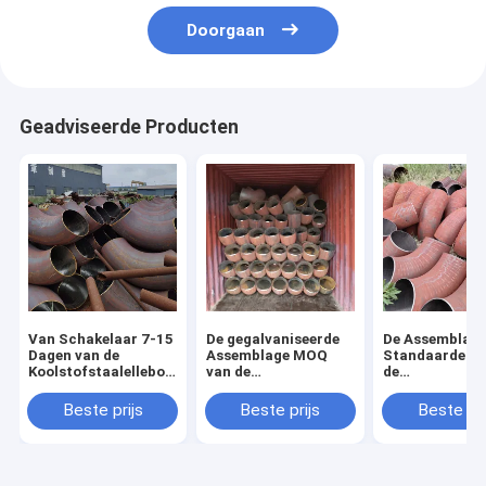
Doorgaan
Geadviseerde Producten
Van Schakelaar 7-15
De gegalvaniseerde
De Assemblag
Dagen van de
Assemblage MOQ
Standaardenz.
Koolstofstaalelleboog
van de
de
Aangepaste de
Koolstofstaalelleboog
Koolstofstaale
Muurdikte Levering
1
Beste prijs
Beste prijs
Beste pri
StukOppervlaktebehandeling