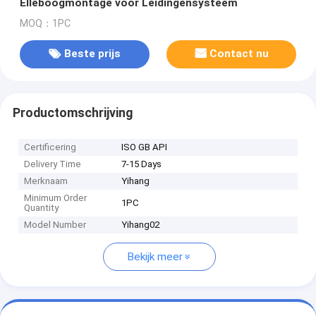
Elleboogmontage voor Leidingensysteem
MOQ：1PC
Beste prijs
Contact nu
Productomschrijving
Certificering
ISO GB API
Delivery Time
7-15 Days
Merknaam
Yihang
Minimum Order
1PC
Quantity
Model Number
Yihang02
Bekijk meer