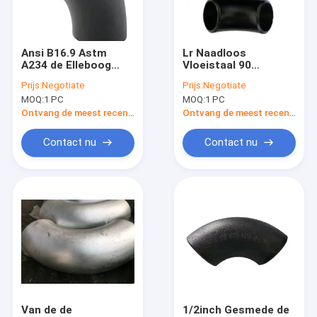
Fabrieksreis
Kwaliteitscontrole
Ansi B16.9 Astm
Lr Naadloos
A234 de Elleboog
Vloeistaal 90
Contacteer ons
Wpb 90 Gr. snakt
Graadelleboog A234
Prijs:
Negotiate
Prijs:
Negotiate
Naadloos R
Wpb Astm A 106
MOQ:
1 PC
MOQ:
1 PC
Nieuws
Ontvang de meest recente Prijs
Ontvang de meest recente Prijs
Gevallen
Contact nu
Contact nu
de elleboog van de koolstofstaalpijp
Koolstofstaalkromming
Het T-stuk van de Koolstofstaalpijp
Koolstofstaalpijp
Van de de
1/2inch Gesmede de