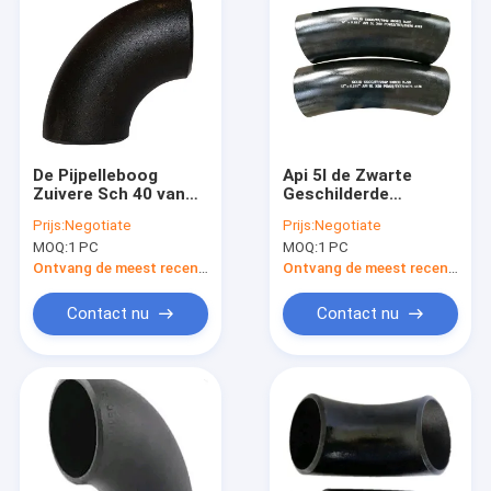
De Pijpelleboog
Api 5l de Zwarte
Zuivere Sch 40 van
Geschilderde
het hoge
Elleboog van de
Prijs:
Negotiate
Prijs:
Negotiate
drukKoolstofstaal
Koolstofstaalpijp
MOQ:
1 PC
MOQ:
1 PC
A420-het Gebruik van
22,5 Graad
de Gasolie
Ontvang de meest recente Prijs
Ontvang de meest recente Prijs
Contact nu
Contact nu
Huis
Producten
Ongeveer ons