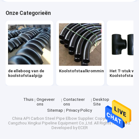
Onze Categorieën
de elleboog van de
Koolstofstaalkromming
Het T-stuk van
koolstofstaalpijp
Koolstofstaalp
Thuis
Ongeveer
Contacteer
Desktop
ons
ons
Site
Sitemap
Privacy Policy
China API Carbon Steel Pipe Elbow Supplier.
Copyright © 2026
Cangzhou Xingkui Pipeline Equipment Co.,Ltd. All Rights Reserved.
Developed by
ECER