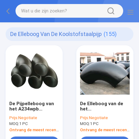
De Elleboog Van De Koolstofstaalpijp
(155)
De Pijpelleboog van
De Elleboog van de
het A234wpb
het
Koolstofstaal
Koolstofstaalnaadloze
Prijs:
Negotiate
Prijs:
Negotiate
buis van SCH 40
MOQ:
1 PC
MOQ:
1 PC
Ontvang de meest recente Prijs
Ontvang de meest recente Prijs