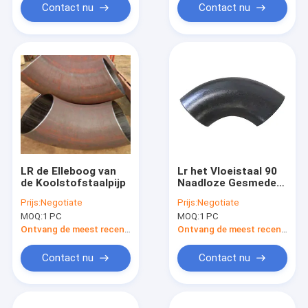
Contact nu
Contact nu
LR de Elleboog van
Lr het Vloeistaal 90
de Koolstofstaalpijp
Naadloze Gesmede
de Pijpmontage
Prijs:
Negotiate
Prijs:
Negotiate
2mm32mm van SR
MOQ:
1 PC
MOQ:
1 PC
van de Graadelleboog
Ontvang de meest recente Prijs
Ontvang de meest recente Prijs
Contact nu
Contact nu