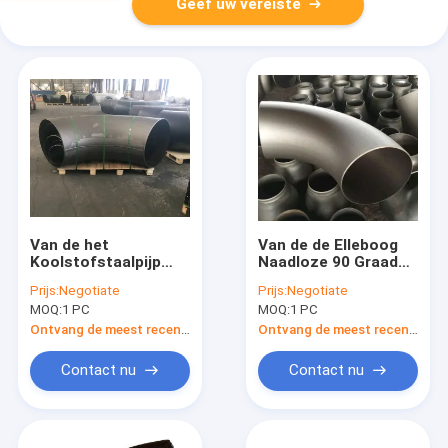
Geef uw vereiste
Van de het
Van de de Elleboog
Koolstofstaalpijp
Naadloze 90 Graad
van A234wpb van de
van A420wpl6 Cs de
Prijs:
Negotiate
Prijs:
Negotiate
de Elleboog de
Pijpmontage 4-8inch
MOQ:
1 PC
MOQ:
1 PC
Zwarte Montage
Hoge druk van Schxs
Ontvang de meest recente Prijs
Ontvang de meest recente Prijs
90 Graad
Contact nu
Contact nu