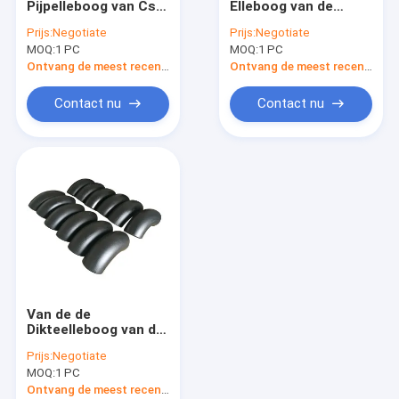
Pijpelleboog van Cs
Elleboog van de
Koolstofstaalreductiemiddel
van de Stuiklas
Koolstofstaalpijp het
Prijs:
Negotiate
Prijs:
Negotiate
Lange Straal Sch40
Passen van
MOQ:
Koolstofstaalflens
1 PC
MOQ:
1 PC
Ansi B16.9 90 Graad
Uiteindelassen
het Zwarte
Veelvoudige Astm A
Ontvang de meest recente Prijs
Ontvang de meest recente Prijs
Gegalvaniseerd
234 of Wpb
Koolstofstaalpijp GLB
Schilderen
Contact nu
Contact nu
De Flens van het legeringsstaal
De Schroef van de staalgrond
Tubulaire Staalbundel
Koolstofstaalkruis
de montage van de koolstofstaalpijp
Van de de
Dikteelleboog van de
Sch20sch80 Muur
Prijs:
Negotiate
Stuiklas de
MOQ:
1 PC
Montageoem van
Astm A234
Ontvang de meest recente Prijs