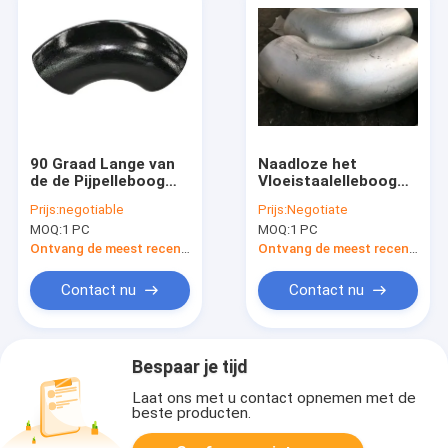
90 Graad Lange van
Naadloze het
de de Pijpelleboog
Vloeistaalelleboog
van het
Gegalvaniseerde Jis
Prijs:
negotiable
Prijs:
Negotiate
StraalKoolstofstaal
Pg370 van het
MOQ:
1 PC
MOQ:
1 PC
Zwarte Schilderende
uiteindelassen
Ansi B16.9
Ontvang de meest recente Prijs
Ontvang de meest recente Prijs
Contact nu
Contact nu
Bespaar je tijd
Laat ons met u contact opnemen met de
beste producten.