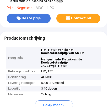
T-stuk van de Koolstofstaalpijp
Prijs：Negotiate
MOQ：1 PC
Beste prijs
Contact nu
Productomschrijving
Het T-stuk van de het
Koolstofstaalpijp van ASTM
,
Hoog licht
Het gesmede T-stuk van de
Koolstofstaalpijp
,
A234wpb T-stuk
Betalingscondities
L/C, T/T
Certificering
API/ISO
Levering vermogen
5000 ton/maand
Levertijd
3-10 dagen
Merknaam
YiHang
Bekijk meer