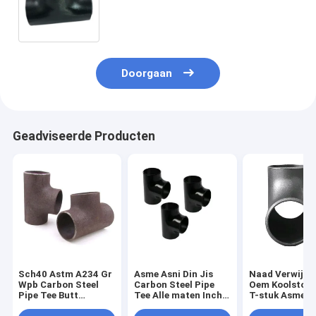
van de Koolstofstaalpijp
Doorgaan
Geadviseerde Producten
Sch40 Astm A234 Gr
Asme Asni Din Jis
Naad Verwijder
Wpb Carbon Steel
Carbon Steel Pipe
Oem Koolstofs
Pipe Tee Butt
Tee Alle maten Inch
T-stuk Asme B
Welding Naadloos op
Std Sch20 Sch 40
A234 Wpb