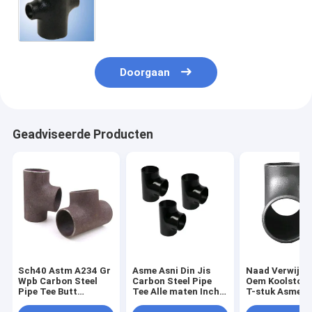
60inch van het A420wpl6
Koolstofstaal
Doorgaan
Geadviseerde Producten
Sch40 Astm A234 Gr
Asme Asni Din Jis
Naad Verwijder
Wpb Carbon Steel
Carbon Steel Pipe
Oem Koolstofs
Pipe Tee Butt
Tee Alle maten Inch
T-stuk Asme B
Welding Naadloos op
Std Sch20 Sch 40
A234 Wpb