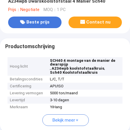
A234wpb Dwarskoolstofstaal 4 Manier Sch40
Prijs：Negotiate
MOQ：1 PC
Beste prijs
Contact nu
Productomschrijving
SCH40 4 montage van de manier de
dwarspijp
Hoog licht
,
,
A234wpb koolstofstaalkruis
Sch40 Koolstofstaalkruis
Betalingscondities
L/C, T/T
Certificering
API/ISO
Levering vermogen
5000 ton/maand
Levertijd
3-10 dagen
Merknaam
YiHang
Bekijk meer