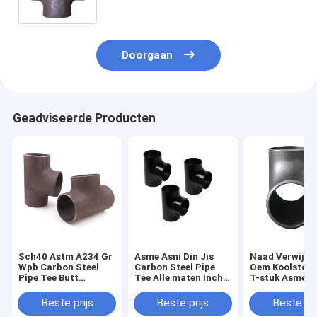
Doorgaan
Geadviseerde Producten
Sch40 Astm A234 Gr
Asme Asni Din Jis
Naad Verwijder
Wpb Carbon Steel
Carbon Steel Pipe
Oem Koolstofs
Pipe Tee Butt
Tee Alle maten Inch
T-stuk Asme B
Welding Naadloos op
Std Sch20 Sch 40
A234 Wpb
voorraad
Sch80
Beste prijs
Beste prijs
Beste pri