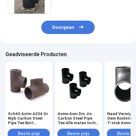
Doorgaan
Geadviseerde Producten
Sch40 Astm A234 Gr
Asme Asni Din Jis
Naad Verwijder
Wpb Carbon Steel
Carbon Steel Pipe
Oem Koolstofs
Pipe Tee Butt
Tee Alle maten Inch
T-stuk Asme B
Welding Naadloos op
Std Sch20 Sch 40
A234 Wpb
voorraad
Sch80
Beste prijs
Beste prijs
Beste pri