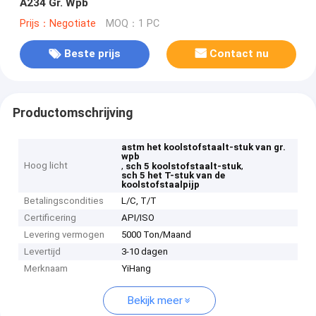
A234 Gr. Wpb
Prijs：Negotiate
MOQ：1 PC
Beste prijs
Contact nu
Productomschrijving
astm het koolstofstaalt-stuk van gr.
wpb
Hoog licht
,
,
sch 5 koolstofstaalt-stuk
sch 5 het T-stuk van de
koolstofstaalpijp
Betalingscondities
L/C, T/T
Certificering
API/ISO
Levering vermogen
5000 Ton/Maand
Levertijd
3-10 dagen
Merknaam
YiHang
Bekijk meer