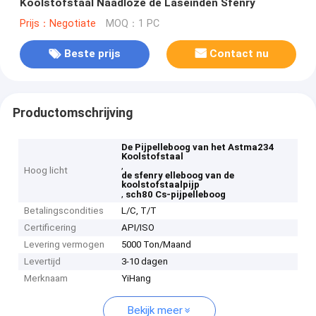
Koolstofstaal Naadloze de Laseinden Sfenry
Prijs：Negotiate
MOQ：1 PC
Beste prijs
Contact nu
Productomschrijving
De Pijpelleboog van het Astma234
Koolstofstaal
,
Hoog licht
de sfenry elleboog van de
koolstofstaalpijp
,
sch80 Cs-pijpelleboog
Betalingscondities
L/C, T/T
Certificering
API/ISO
Levering vermogen
5000 Ton/Maand
Levertijd
3-10 dagen
Merknaam
YiHang
Bekijk meer