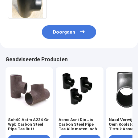
Naadloze de Laseinden Sfenry
Doorgaan
Geadviseerde Producten
Sch40 Astm A234 Gr
Asme Asni Din Jis
Naad Verwijder
Wpb Carbon Steel
Carbon Steel Pipe
Oem Koolstofs
Pipe Tee Butt
Tee Alle maten Inch
T-stuk Asme B
Welding Naadloos op
Std Sch20 Sch 40
A234 Wpb